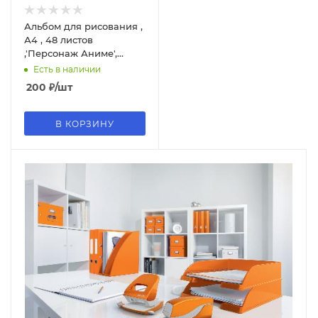
Альбом для рисования ,
А4 , 48 листов
,'Персонаж Аниме',
матовая ламинация, 48-
Есть в наличии
5393
200
₽
/шт
В КОРЗИНУ