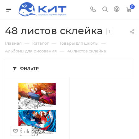
0
48 листов склейка
1
—
—
—
Главная
Каталог
Товары для школы
—
Альбомы для рисования
48 листов склейка
ФИЛЬТР