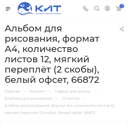
0
Альбом для
рисования, формат
А4, количество
листов 12, мягкий
переплёт (2 скобы),
белый офсет, 66872
—
—
—
Главная
Каталог
Товары для школы
—
—
Альбомы для рисования
12 листов
Альбом для рисования, формат А4, количество листов 12,
мягкий переплёт (2 скобы), белый офсет, 66872