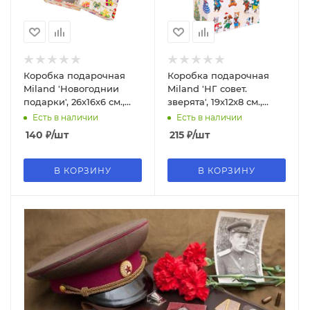
Коробка подарочная
Коробка подарочная
Miland 'Новогоднии
Miland 'НГ совет.
подарки', 26х16х6 см.,
зверята', 19х12х8 см.,
прямоугольная (Серия
прямоугольная (Серия
Есть в наличии
Есть в наличии
5в1), 1666
3в1), картон, 1277
140
₽
/шт
215
₽
/шт
В КОРЗИНУ
В КОРЗИНУ