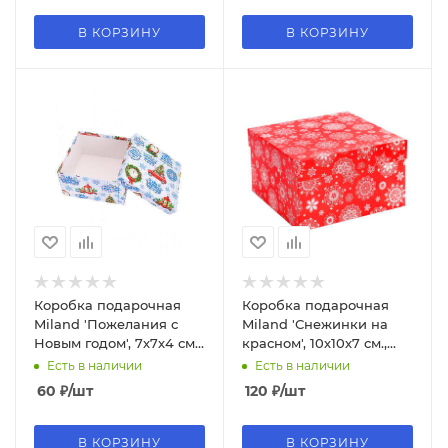
В КОРЗИНУ
В КОРЗИНУ
Коробка подарочная
Коробка подарочная
Miland 'Пожелания с
Miland 'Снежинки на
Новым годом', 7х7х4 см.,
красном', 10х10х7 см.,
квадратная (Серия 5в1),
квадратная (Серия 5в1),
Есть в наличии
Есть в наличии
картон, 1291
картон, 1369
60
₽
/шт
120
₽
/шт
В КОРЗИНУ
В КОРЗИНУ