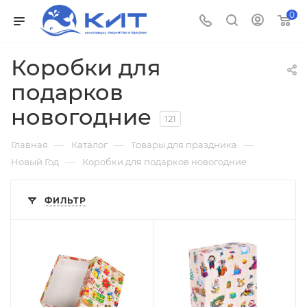
0
Коробки для
подарков
новогодние
121
—
—
—
Главная
Каталог
Товары для праздника
—
Новый Год
Коробки для подарков новогодние
ФИЛЬТР