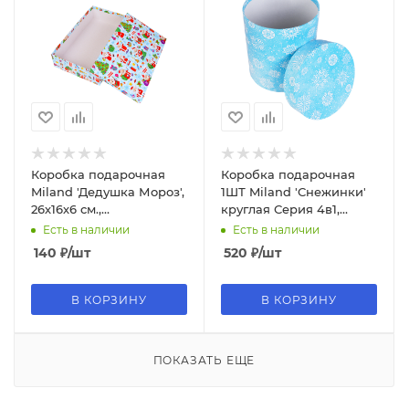
Коробка подарочная
Коробка подарочная
Miland 'Дедушка Мороз',
1ШТ Miland 'Снежинки'
26х16х6 см.,
круглая Серия 4в1,
прямоугольная (Серия
24х24х25 см., 1123
Есть в наличии
Есть в наличии
5в1), 1710
140
₽
/шт
520
₽
/шт
В КОРЗИНУ
В КОРЗИНУ
ПОКАЗАТЬ ЕЩЕ