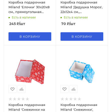
Коробка подарочная
Коробка подарочная
Miland 'Елочки' 30х20х8
Miland 'Дедушка Мороз',
см., прямоугольная
22х12х4 см.,
(Серия 4в1), картон, 1215
прямоугольная (Серия
Есть в наличии
Есть в наличии
5в1), 1697
245
₽
/шт
70
₽
/шт
В КОРЗИНУ
В КОРЗИНУ
Коробка подарочная
Коробка подарочная
Miland 'Снежинки на
Miland 'Снежинки',