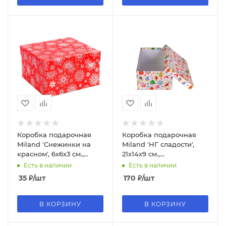
Коробка подарочная
Коробка подарочная
Miland 'Снежинки на
Miland 'НГ сладости',
красном', 6х6х3 см.,
21х14х9 см.,
квадратная (Серия 5в1),
прямоугольная (Серия
Есть в наличии
Есть в наличии
картон, 1338
10в1), картон, 1444
35
₽
/шт
170
₽
/шт
В КОРЗИНУ
В КОРЗИНУ