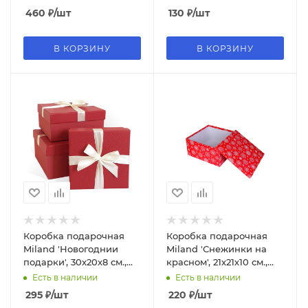
картон, 1833
картон, 1024
460
₽
/шт
130
₽
/шт
В КОРЗИНУ
В КОРЗИНУ
Коробка подарочная
Коробка подарочная
Miland 'Новогоднии
Miland 'Снежинки на
подарки', 30х20х8 см.,
красном', 21х21х10 см.,
прямоугольная (Серия
квадратная (Серия 11в1),
Есть в наличии
Есть в наличии
5в1), 1680
картон, 1055
295
₽
/шт
220
₽
/шт