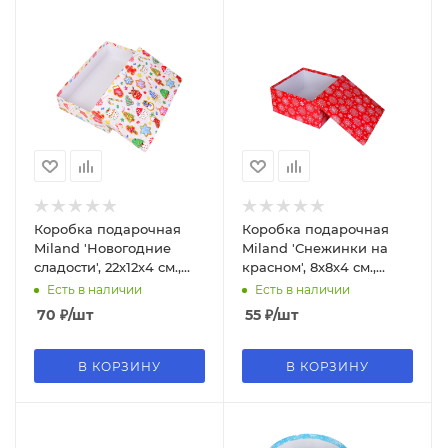
Коробка подарочная
Коробка подарочная
Miland 'Новогодние
Miland 'Снежинки на
сладости', 22х12х4 см.,
красном', 8х8х4 см.,
прямоугольная (Серия
квадратная (Серия 11в1),
Есть в наличии
Есть в наличии
5в1), 1741
картон, 0997
70
₽
/шт
55
₽
/шт
В КОРЗИНУ
В КОРЗИНУ