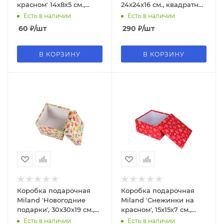
красном' 14х8х5 см.,
24х24х16 см., квадратная
прямоугольная (Серия
(Серия 5в1), картон, 1901
Есть в наличии
Есть в наличии
10в1), картон, 1499
60
₽
/шт
290
₽
/шт
В КОРЗИНУ
В КОРЗИНУ
Коробка подарочная
Коробка подарочная
Miland 'Новогодние
Miland 'Снежинки на
подарки', 30х30х19 см.,
красном', 15х15х7 см.,
квадратная (Серия 5в1),
квадратная (Серия 11в1),
Есть в наличии
Есть в наличии