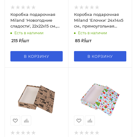
Коробка подарочная
Коробка подарочная
Miland 'Новогодние
Miland 'Елочки' 24х14х5
сладости', 22х22х15 см.,
см., прямоугольная
квадратная (Серия 5в1),
(Серия 4в1), картон, 1185
Есть в наличии
Есть в наличии
картон, 1840
215
₽
/шт
85
₽
/шт
В КОРЗИНУ
В КОРЗИНУ