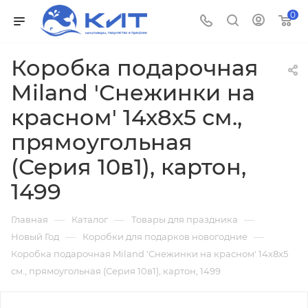
0
Коробка подарочная
Miland 'Снежинки на
красном' 14х8х5 см.,
прямоугольная
(Серия 10в1), картон,
1499
—
—
—
Главная
Каталог
Товары для праздника
—
—
Новый Год
Коробки для подарков новогодние
Коробка подарочная Miland 'Снежинки на красном' 14х8х5
см., прямоугольная (Серия 10в1), картон, 1499