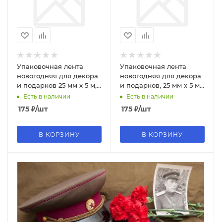
Упаковочная лента
Упаковочная лента
новогодняя для декора
новогодняя для декора
и подарков 25 мм х 5 м,
и подарков, 25 мм х 5 м,
КРАСНАЯ, с тиснением,
СИНЯЯ, с тиснением,
Есть в наличии
Есть в наличии
592414
592415
175
₽
/шт
175
₽
/шт
В КОРЗИНУ
В КОРЗИНУ