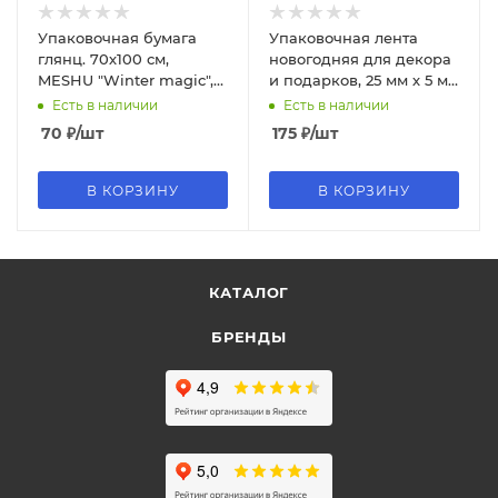
Упаковочная бумага
Упаковочная лента
глянц. 70х100 см,
новогодняя для декора
MESHU "Winter magic",
и подарков, 25 мм х 5 м,
80г/м2, ассорти 5
БЕЛАЯ, с тиснением,
Есть в наличии
Есть в наличии
дизайнов, MS_66819
592413
70
₽
/шт
175
₽
/шт
В КОРЗИНУ
В КОРЗИНУ
КАТАЛОГ
БРЕНДЫ