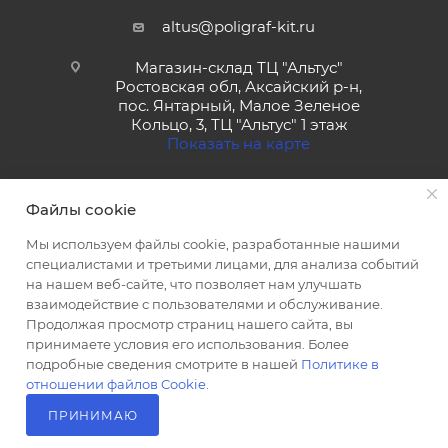
altus@poligraf-kit.ru
Магазин-склад ТЦ "Альтус"
Ростовская обл, Аксайский р-н,
пос. Янтарный, Малое Зеленое
Кольцо, 3, ТЦ "Альтус" 1 этаж
Показать на карте
Файлы cookie
Мы используем файлы cookie, разработанные нашими
специалистами и третьими лицами, для анализа событий
на нашем веб-сайте, что позволяет нам улучшать
2026 © Полиграф кит - интернет-магазин
взаимодействие с пользователями и обслуживание.
Продолжая просмотр страниц нашего сайта, вы
принимаете условия его использования. Более
подробные сведения смотрите в нашей
Политике в
отношении файлов Cookie
.
ПРИНИМАЮ