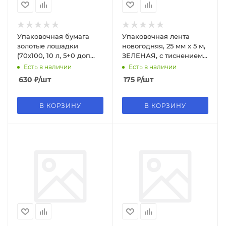
Упаковочная бумага
Упаковочная лента
золотые лошадки
новогодняя, 25 мм х 5 м,
(70х100, 10 л, 5+0 доп
ЗЕЛЕНАЯ, с тиснением,
пантон золото),
ЗОЛОТАЯ СКАЗК, 592416
Есть в наличии
Есть в наличии
УБ-6137н-й
630
₽
/шт
175
₽
/шт
В КОРЗИНУ
В КОРЗИНУ