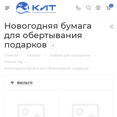
0
Новогодняя бумага
для обертывания
подарков
6
—
—
—
Главная
Каталог
Товары для праздника
—
Новый Год
Новогодняя бумага для обертывания подарков
ФИЛЬТР