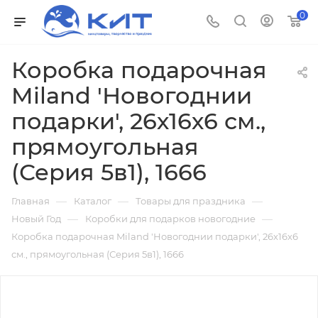
0
Коробка подарочная
Miland 'Новогоднии
подарки', 26х16х6 см.,
прямоугольная
(Серия 5в1), 1666
—
—
—
Главная
Каталог
Товары для праздника
—
—
Новый Год
Коробки для подарков новогодние
Коробка подарочная Miland 'Новогоднии подарки', 26х16х6
см., прямоугольная (Серия 5в1), 1666