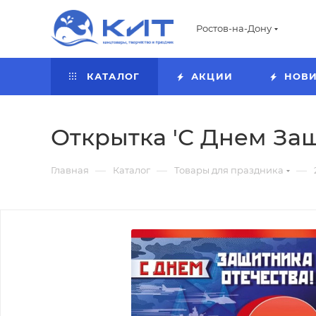
Ростов-на-Дону
КАТАЛОГ
АКЦИИ
НОВ
Открытка 'С Днем Защ
—
—
—
Главная
Каталог
Товары для праздника