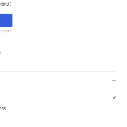
шевле?
утся с
о
935