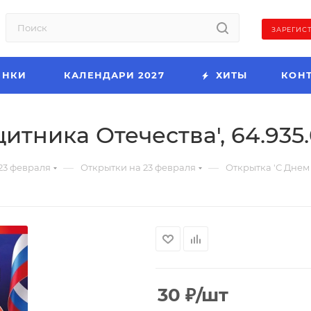
ЗАРЕГИС
ИНКИ
КАЛЕНДАРИ 2027
ХИТЫ
КОН
итника Отечества', 64.935
—
—
23 февраля
Открытки на 23 февраля
Открытка 'С Днем 
30
₽
/шт