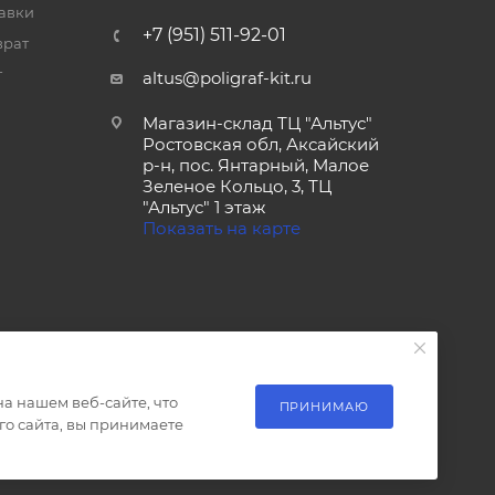
тавки
+7 (951) 511-92-01
врат
т
altus@poligraf-kit.ru
Магазин-склад ТЦ "Альтус"
Ростовская обл, Аксайский
р-н, пос. Янтарный, Малое
Зеленое Кольцо, 3, ТЦ
"Альтус" 1 этаж
Показать на карте
а нашем веб-сайте, что
ПРИНИМАЮ
о сайта, вы принимаете