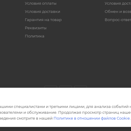
Условия оплаты
Условия дос
Условия доставки
Обмен и воз
Гарантия на товар
Вопрос-отве
Реквизиты
Политика
ашими специалистами и третьими лицами, для анализа событий н
ьзователями и обслуживание. Продолжая просмотр страниц нашег
сведения смотрите в нашей
Политике в отношении файлов Cookie
.