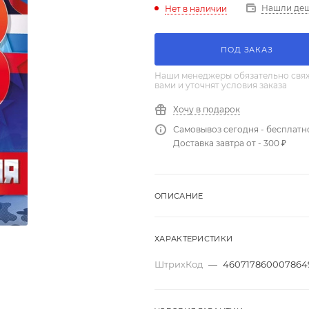
Нашли де
Нет в наличии
ПОД ЗАКАЗ
Наши менеджеры обязательно свяж
вами и уточнят условия заказа
Хочу в подарок
Самовывоз сегодня - бесплатн
Доставка завтра от - 300 ₽
ОПИСАНИЕ
ХАРАКТЕРИСТИКИ
ШтрихКод
—
460717860007864