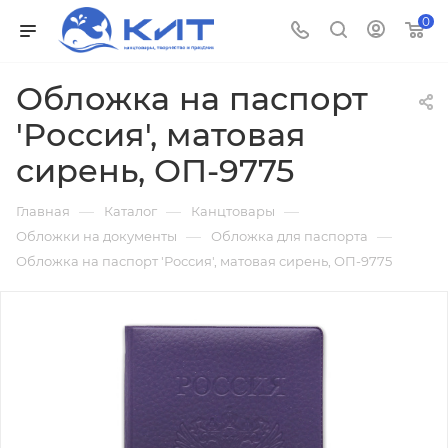
0
Обложка на паспорт
'Россия', матовая
сирень, ОП-9775
—
—
—
Главная
Каталог
Канцтовары
—
—
Обложки на документы
Обложка для паспорта
Обложка на паспорт 'Россия', матовая сирень, ОП-9775