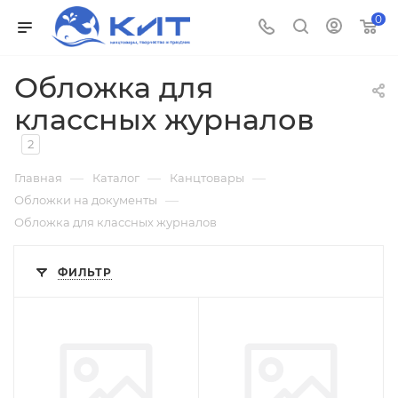
0
Обложка для
классных журналов
2
—
—
—
Главная
Каталог
Канцтовары
—
Обложки на документы
Обложка для классных журналов
ФИЛЬТР