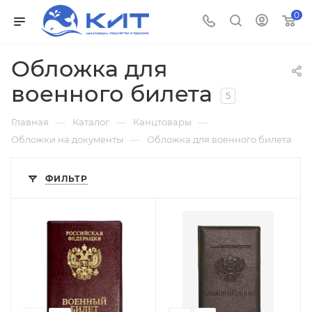
0
Обложка для
военного билета
5
—
—
—
Главная
Каталог
Канцтовары
—
Обложки на документы
Обложка для военного билета
ФИЛЬТР