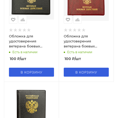
Обложка для
Обложка для
удостоверения
удостоверения
ветерана боевых
ветерана боевых
действий, deVente,
действий, deVente,
Есть в наличии
Есть в наличии
глянцевая экокожа,
глянцевая экокожа,
100
₽
/шт
100
₽
/шт
черная, 1031508
бордовая, 1031507
В КОРЗИНУ
В КОРЗИНУ