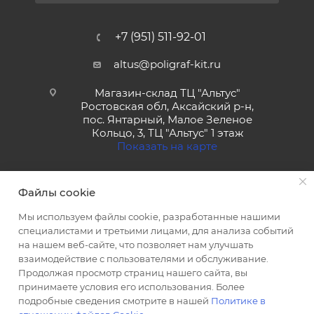
+7 (951) 511-92-01
altus@poligraf-kit.ru
Магазин-склад ТЦ "Альтус"
Ростовская обл, Аксайский р-н,
пос. Янтарный, Малое Зеленое
Кольцо, 3, ТЦ "Альтус" 1 этаж
Показать на карте
Файлы cookie
Мы используем файлы cookie, разработанные нашими
специалистами и третьими лицами, для анализа событий
на нашем веб-сайте, что позволяет нам улучшать
2026 © Полиграф кит - интернет-магазин
взаимодействие с пользователями и обслуживание.
Продолжая просмотр страниц нашего сайта, вы
принимаете условия его использования. Более
подробные сведения смотрите в нашей
Политике в