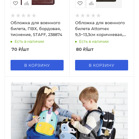
Обложка для военного
Обложка для военного
билета, ПВХ, бордовая,
билета Attomex
тиснение, STAFF, 238874
9,3~13,3см коричневая,
глянцевая экокожа,
Есть в наличии
Есть в наличии
1031502
70
₽
/шт
80
₽
/шт
В КОРЗИНУ
В КОРЗИНУ