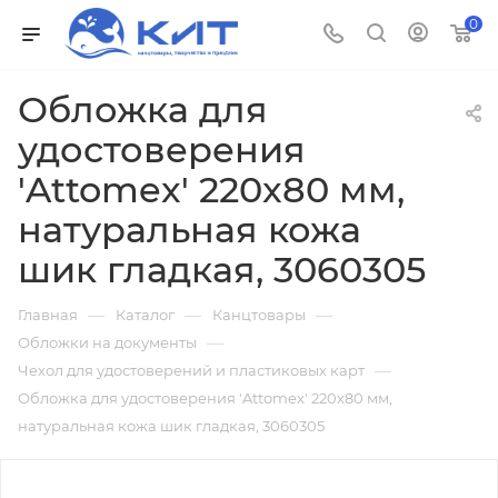
0
Обложка для
удостоверения
'Attomex' 220x80 мм,
натуральная кожа
шик гладкая, 3060305
—
—
—
Главная
Каталог
Канцтовары
—
Обложки на документы
—
Чехол для удостоверений и пластиковых карт
Обложка для удостоверения 'Attomex' 220x80 мм,
натуральная кожа шик гладкая, 3060305