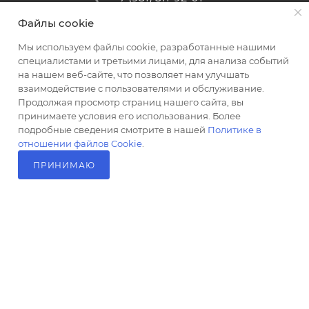
Файлы cookie
altus@poligraf-kit.ru
Мы используем файлы cookie, разработанные нашими
Магазин-склад ТЦ "Альтус"
специалистами и третьими лицами, для анализа событий
Ростовская обл, Аксайский р-н,
на нашем веб-сайте, что позволяет нам улучшать
пос. Янтарный, Малое Зеленое
взаимодействие с пользователями и обслуживание.
Кольцо, 3, ТЦ "Альтус" 1 этаж
Продолжая просмотр страниц нашего сайта, вы
Показать на карте
принимаете условия его использования. Более
подробные сведения смотрите в нашей
Политике в
отношении файлов Cookie
.
ПРИНИМАЮ
В КОРЗИНУ
2026 © Полиграф кит - интернет-магазин