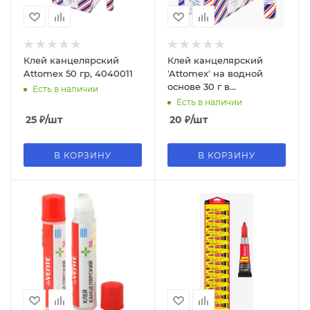
Клей канцелярский
Клей канцелярский
Attomex 50 гр, 4040011
'Attomex' на водной
основе 30 г в
Есть в наличии
пластиковой бутылочке,
Есть в наличии
4040010
25
₽
/шт
20
₽
/шт
В КОРЗИНУ
В КОРЗИНУ