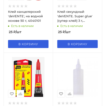
Клей канцелярский
Клей секундный
'deVENTE', на водной
'deVENTE. Super glue'
основе 50 г, 4040101
(супер клей) 3 г,
универсальный,
Есть в наличии
Есть в наличии
прочный, 4180300
25
₽
/шт
25
₽
/шт
В КОРЗИНУ
В КОРЗИНУ