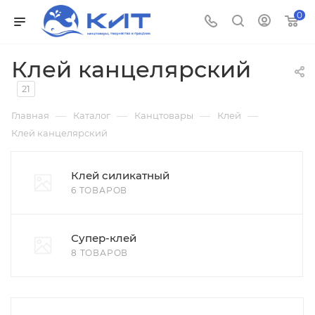
0
Клей канцелярский
21
—
—
—
—
Главная
Каталог
Канцтовары
Клей
Клей канцелярский
Клей силикатный
6 ТОВАРОВ
Супер-клей
8 ТОВАРОВ