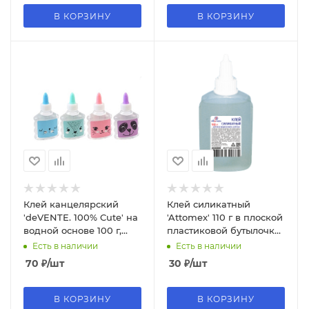
В КОРЗИНУ
В КОРЗИНУ
Клей канцелярский
Клей силикатный
'deVENTE. 100% Cute' на
'Attomex' 110 г в плоской
водной основе 100 г,
пластиковой бутылочке
4040104
с дозатором, 4040800
Есть в наличии
Есть в наличии
70
₽
/шт
30
₽
/шт
В КОРЗИНУ
В КОРЗИНУ