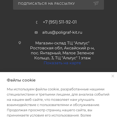
ПОДПИСАТЬСЯ НА РАССЫЛКУ
+7 (951) 511-92-01
altus@poligraf-kit.ru
Магазин-склад ТЦ "Альтус"
Ростовская обл, Аксайский р-н,
пос. Янтарный, Малое Зеленое
Кольцо, 3, ТЦ "Альтус" 1 этаж
Показать на карте
Файлы cookie
Мы используем файлы cookie, разработанные нашими
специалистами и третьими лицами, для анализа событий
на нашем веб-сайте, что позволяет нам улучшать
2026 © Полиграф кит - интернет-магазин
взаимодействие с пользователями и обслуживание.
Продолжая просмотр страниц нашего сайта, вы
принимаете условия его использования. Более