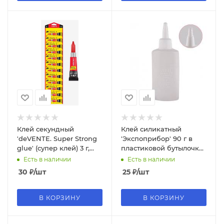
Клей секундный
Клей силикатный
'deVENTE. Super Strong
'Экспоприбор' 90 г в
glue' (супер клей) 3 г,
пластиковой бутылочке
4180301
с дозатором, 11-65Т-11
Есть в наличии
Есть в наличии
30
₽
/шт
25
₽
/шт
В КОРЗИНУ
В КОРЗИНУ