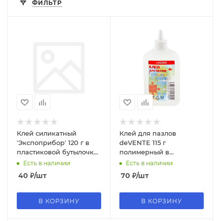
ФИЛЬТР
Клей силикатный
Клей для пазлов
'Экспоприбор' 120 г в
deVENTE 115 г
пластиковой бутылочке
полимерный в
с дозатором, 4040606
пластиковой бутылке с
Есть в наличии
Есть в наличии
дозатором, 4044800
40
₽
/шт
70
₽
/шт
В КОРЗИНУ
В КОРЗИНУ