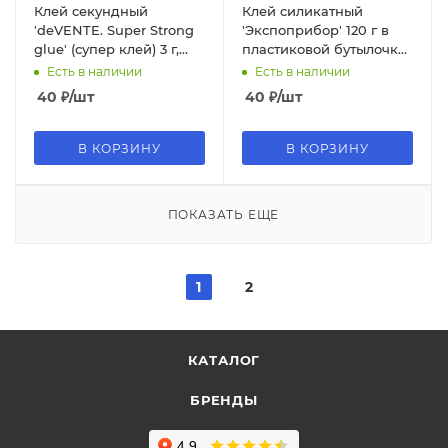
Клей секундный
Клей силикатный
'deVENTE. Super Strong
'Экспоприбор' 120 г в
glue' (супер клей) 3 г,
пластиковой бутылочке
4180303
с дозатором, 11-85Т-11
Есть в наличии
Есть в наличии
40
₽
/шт
40
₽
/шт
В КОРЗИНУ
В КОРЗИНУ
ПОКАЗАТЬ ЕЩЕ
1
2
КАТАЛОГ
БРЕНДЫ