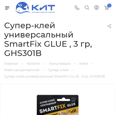
0
Супер-клей
универсальный
SmartFix GLUE , 3 гр,
GHS301B
—
—
—
—
Главная
Каталог
Канцтовары
Клей
—
—
Клей канцелярский
Супер-клей
Супер-клей универсальный SmartFix GLUE , 3 гр, GHS301B