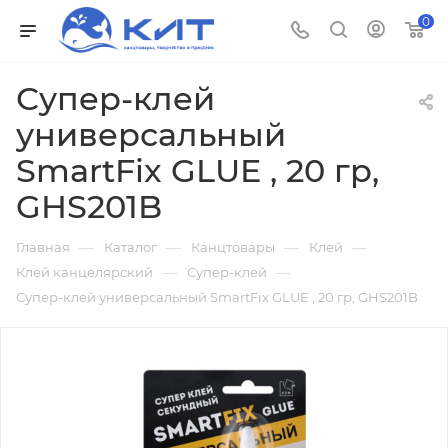
0
Супер-клей
универсальный
SmartFix GLUE , 20 гр,
GHS201B
—
—
—
—
Главная
Каталог
Канцтовары
Клей
—
—
Клей канцелярский
Супер-клей
Супер-клей универсальный SmartFix GLUE , 20 гр, GHS201B