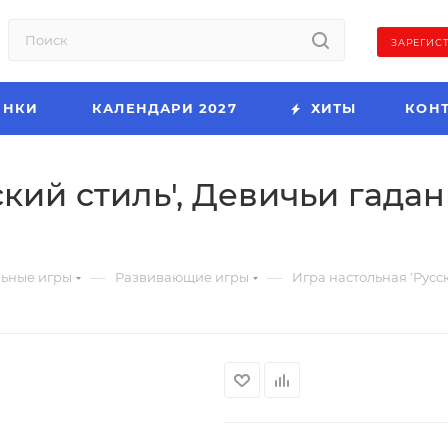
ЗАРЕГИС
ИНКИ
КАЛЕНДАРИ 2027
ХИТЫ
КОН
ский стиль', Девичьи гада
—
—
льные игры
Развивающие игры
Игра настольная 'Русс