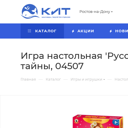
Ростов-на-Дону
КАТАЛОГ
АКЦИИ
НОВ
Игра настольная 'Рус
тайны, 04507
—
—
—
Главная
Каталог
Игры и игрушки
Насто