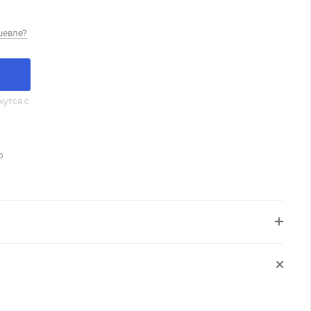
шевле?
утся с
о