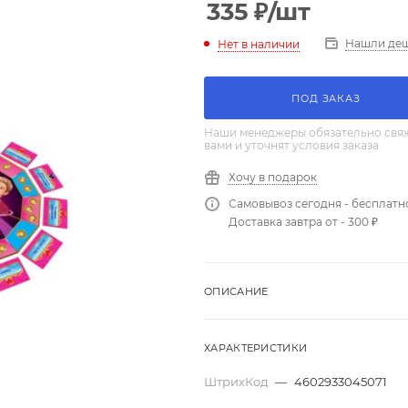
335
₽
/шт
Нашли де
Нет в наличии
ПОД ЗАКАЗ
Наши менеджеры обязательно свяж
вами и уточнят условия заказа
Хочу в подарок
Самовывоз сегодня - бесплатн
Доставка завтра от - 300 ₽
ОПИСАНИЕ
ХАРАКТЕРИСТИКИ
ШтрихКод
—
4602933045071