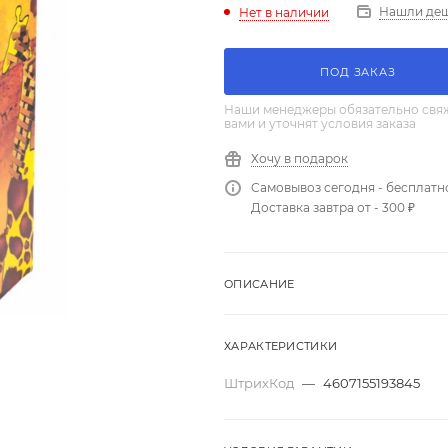
Нашли де
Нет в наличии
ПОД ЗАКАЗ
Наши менеджеры обязательно свяж
вами и уточнят условия заказа
Хочу в подарок
Самовывоз сегодня - бесплатн
Доставка завтра от - 300 ₽
ОПИСАНИЕ
ХАРАКТЕРИСТИКИ
ШтрихКод
—
4607155193845