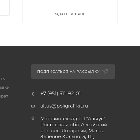
ЗАДАТЬ ВОПРОС
ПОДПИСАТЬСЯ НА РАССЫЛКУ
аты
тавки
+7 (951) 511-92-01
врат
т
altus@poligraf-kit.ru
Магазин-склад ТЦ "Альтус"
Ростовская обл, Аксайский
р-н, пос. Янтарный, Малое
Зеленое Кольцо, 3, ТЦ