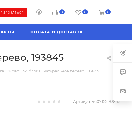
0
0
0
ТРИРОВАТЬСЯ
ТАКТЫ
ОПЛАТА И ДОСТАВКА
ерево, 193845
а Жираф' , 54 блока , натуральное дерево, 193845
Артикул:
4607155193845