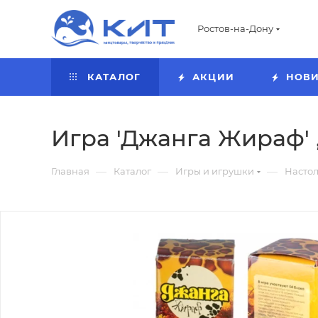
Ростов-на-Дону
КАТАЛОГ
АКЦИИ
НОВ
Игра 'Джанга Жираф' ,
—
—
—
Главная
Каталог
Игры и игрушки
Насто