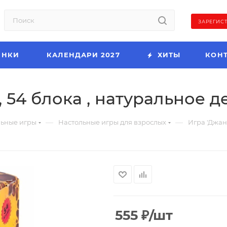
ЗАРЕГИС
ИНКИ
КАЛЕНДАРИ 2027
ХИТЫ
КОН
 54 блока , натуральное д
—
—
льные игры
Настольные игры для взрослых
Игра 'Джанг
555
₽
/шт