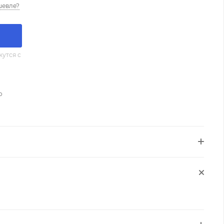
шевле?
утся с
о