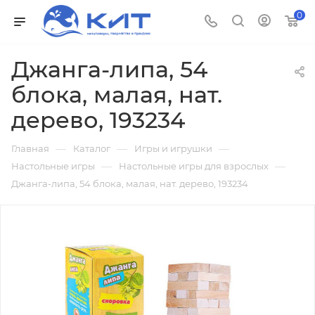
0
Джанга-липа, 54
блока, малая, нат.
дерево, 193234
—
—
—
Главная
Каталог
Игры и игрушки
—
—
Настольные игры
Настольные игры для взрослых
Джанга-липа, 54 блока, малая, нат. дерево, 193234