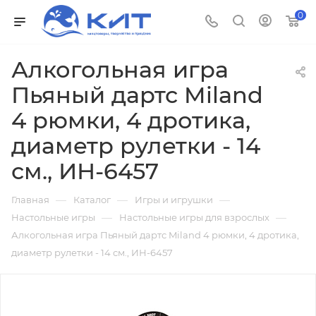
0
Алкогольная игра
Пьяный дартс Miland
4 рюмки, 4 дротика,
диаметр рулетки - 14
см., ИН-6457
—
—
—
Главная
Каталог
Игры и игрушки
—
—
Настольные игры
Настольные игры для взрослых
Алкогольная игра Пьяный дартс Miland 4 рюмки, 4 дротика,
диаметр рулетки - 14 см., ИН-6457