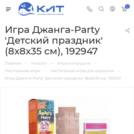
0
Игра Джанга-Рarty
'Детский праздник'
(8х8х35 см), 192947
—
—
—
Главная
Каталог
Игры и игрушки
—
—
Настольные игры
Настольные игры для взрослых
Игра Джанга-Рarty 'Детский праздник' (8х8х35 см), 192947