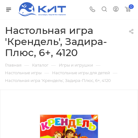
0
Настольная игра
'Крендель', Задира-
Плюс, 6+, 4120
—
—
—
Главная
Каталог
Игры и игрушки
—
—
Настольные игры
Настольные игры для детей
Настольная игра 'Крендель', Задира-Плюс, 6+, 4120