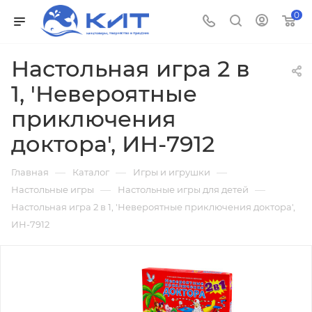
0
Настольная игра 2 в
1, 'Невероятные
приключения
доктора', ИН-7912
—
—
—
Главная
Каталог
Игры и игрушки
—
—
Настольные игры
Настольные игры для детей
Настольная игра 2 в 1, 'Невероятные приключения доктора',
ИН-7912