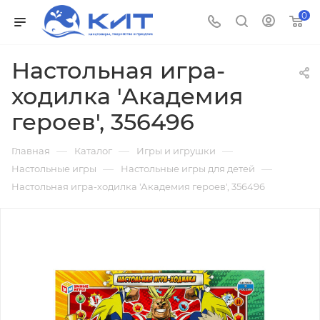
0
Настольная игра-
ходилка 'Академия
героев', 356496
—
—
—
Главная
Каталог
Игры и игрушки
—
—
Настольные игры
Настольные игры для детей
Настольная игра-ходилка 'Академия героев', 356496