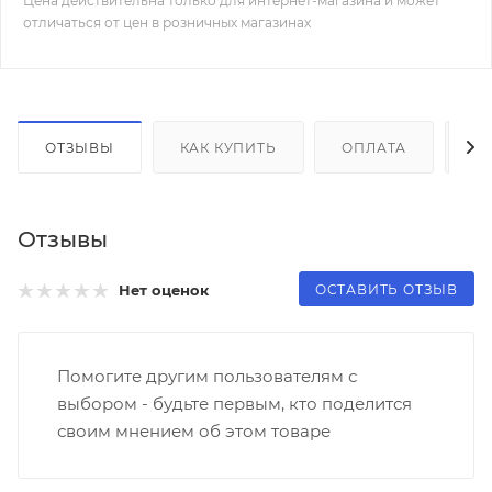
Цена действительна только для интернет-магазина и может
отличаться от цен в розничных магазинах
ОТЗЫВЫ
КАК КУПИТЬ
ОПЛАТА
Д
Отзывы
ОСТАВИТЬ ОТЗЫВ
Нет оценок
Помогите другим пользователям с
выбором - будьте первым, кто поделится
своим мнением об этом товаре