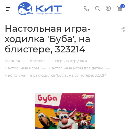
0
Настольная игра-
ходилка 'Буба', на
блистере, 323214
—
—
—
Главная
Каталог
Игры и игрушки
—
—
Настольные игры
Настольные игры для детей
Настольная игра-ходилка 'Буба', на блистере, 323214