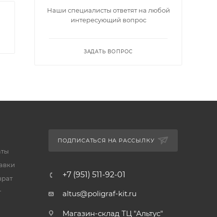
Наши специалисты ответят на любой
интересующий вопрос
ЗАДАТЬ ВОПРОС
ПОДПИСАТЬСЯ НА РАССЫЛКУ
аты
тавки
+7 (951) 511-92-01
врат
т
altus@poligraf-kit.ru
Магазин-склад ТЦ "Альтус"