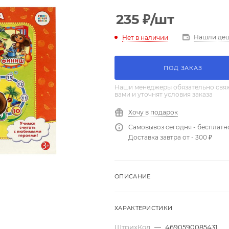
235
₽
/шт
Нашли де
Нет в наличии
ПОД ЗАКАЗ
Наши менеджеры обязательно свяж
вами и уточнят условия заказа
Хочу в подарок
Самовывоз сегодня - бесплатн
Доставка завтра от - 300 ₽
ОПИСАНИЕ
ХАРАКТЕРИСТИКИ
ШтрихКод
—
4690590085431