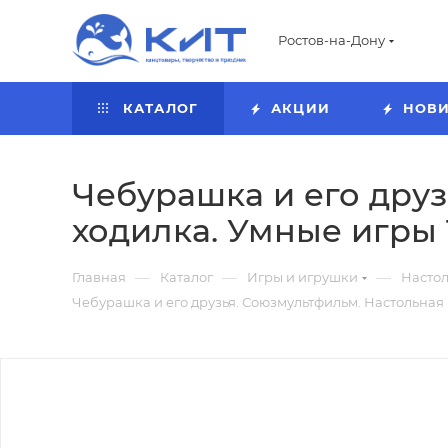
Ростов-на-Дону
КАТАЛОГ
АКЦИИ
НОВ
Чебурашка и его друз
ходилка. Умные игры 
—
—
—
Главная
Каталог
Игры и игрушки
Насто
Чебурашка и его друзья. Союзмультфильм. Настольная