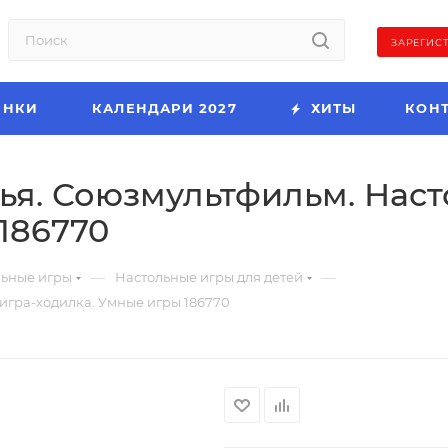
ЗАРЕГИС
ИНКИ
КАЛЕНДАРИ 2027
ХИТЫ
КОН
ья. Союзмультфильм. Наст
186770
—
—
льные игры
Настольные игры для детей
 игра-ходилка. Умные игры 186770