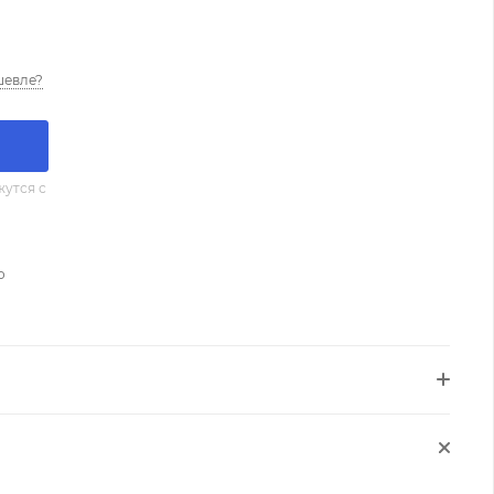
шевле?
утся с
о