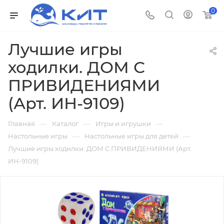
0
Лучшие игры
ходилки. ДОМ С
ПРИВИДЕНИЯМИ
(Арт. ИН-9109)
—
—
—
Главная
Каталог
Игры и игрушки
—
—
Настольные игры
Настольные игры для детей
Лучшие игры ходилки. ДОМ С ПРИВИДЕНИЯМИ (Арт.
ИН-9109)