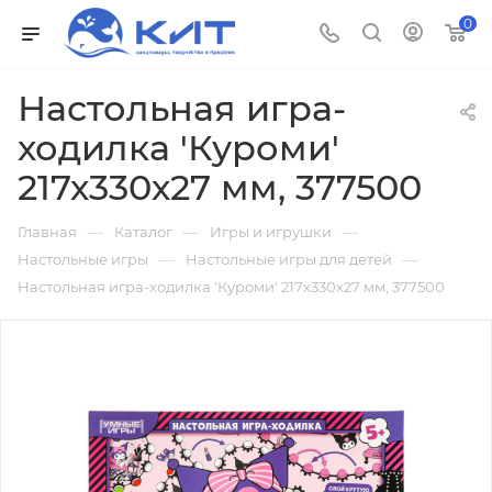
0
Настольная игра-
ходилка 'Куроми'
217х330х27 мм, 377500
—
—
—
Главная
Каталог
Игры и игрушки
—
—
Настольные игры
Настольные игры для детей
Настольная игра-ходилка 'Куроми' 217х330х27 мм, 377500