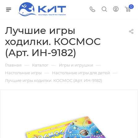
0
Лучшие игры
ходилки. КОСМОС
(Арт. ИН-9182)
—
—
—
Главная
Каталог
Игры и игрушки
—
—
Настольные игры
Настольные игры для детей
Лучшие игры ходилки. КОСМОС (Арт. ИН-9182)