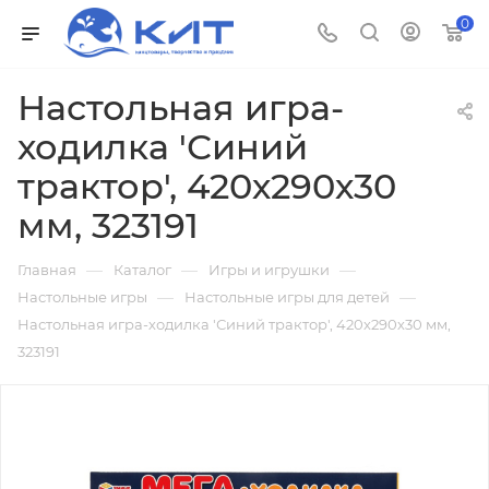
0
Настольная игра-
ходилка 'Синий
трактор', 420х290х30
мм, 323191
—
—
—
Главная
Каталог
Игры и игрушки
—
—
Настольные игры
Настольные игры для детей
Настольная игра-ходилка 'Синий трактор', 420х290х30 мм,
323191