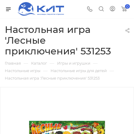
0
Настольная игра
'Лесные
приключения' 531253
—
—
—
Главная
Каталог
Игры и игрушки
—
—
Настольные игры
Настольные игры для детей
Настольная игра 'Лесные приключения' 531253