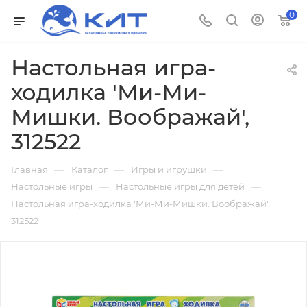
0
Настольная игра-
ходилка 'Ми-Ми-
Мишки. Воображай',
312522
—
—
—
Главная
Каталог
Игры и игрушки
—
—
Настольные игры
Настольные игры для детей
Настольная игра-ходилка 'Ми-Ми-Мишки. Воображай',
312522