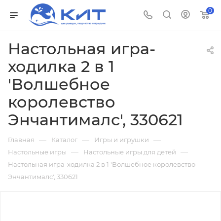
0
Настольная игра-
ходилка 2 в 1
'Волшебное
королевство
Энчантималс', 330621
—
—
—
Главная
Каталог
Игры и игрушки
—
—
Настольные игры
Настольные игры для детей
Настольная игра-ходилка 2 в 1 'Волшебное королевство
Энчантималс', 330621