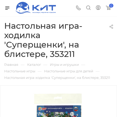
0
Настольная игра-
ходилка
'Суперщенки', на
блистере, 353211
—
—
—
Главная
Каталог
Игры и игрушки
—
—
Настольные игры
Настольные игры для детей
Настольная игра-ходилка 'Суперщенки', на блистере, 353211