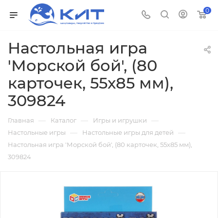
0
Настольная игра
'Морской бой', (80
карточек, 55х85 мм),
309824
—
—
—
Главная
Каталог
Игры и игрушки
—
—
Настольные игры
Настольные игры для детей
Настольная игра 'Морской бой', (80 карточек, 55х85 мм),
309824