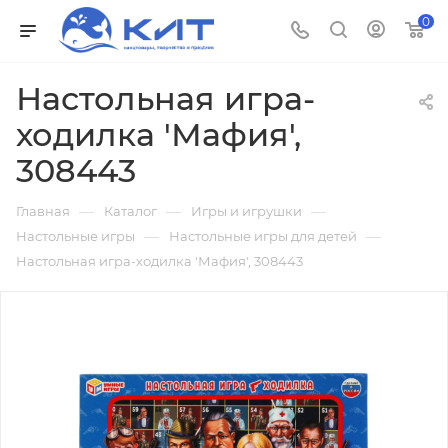
0
Настольная игра-
ходилка 'Мафия',
308443
—
—
—
Главная
Каталог
Игры и игрушки
—
—
Настольные игры
Настольные игры для детей
Настольная игра-ходилка 'Мафия', 308443