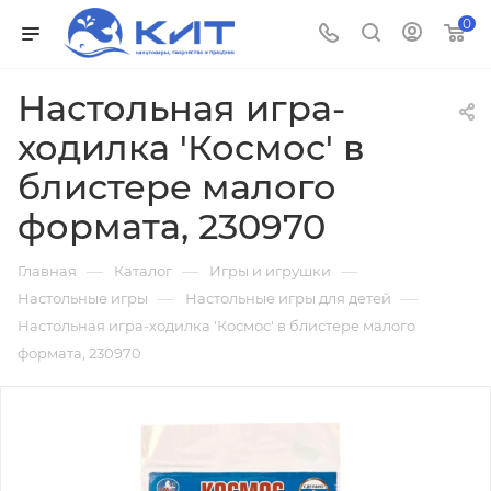
0
Настольная игра-
ходилка 'Космос' в
блистере малого
формата, 230970
—
—
—
Главная
Каталог
Игры и игрушки
—
—
Настольные игры
Настольные игры для детей
Настольная игра-ходилка 'Космос' в блистере малого
формата, 230970