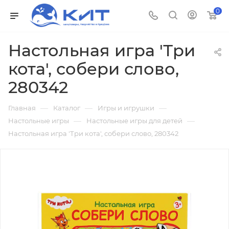
0
Настольная игра 'Три
кота', собери слово,
280342
—
—
—
Главная
Каталог
Игры и игрушки
—
—
Настольные игры
Настольные игры для детей
Настольная игра 'Три кота', собери слово, 280342