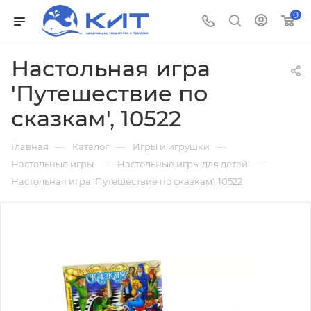
0
Настольная игра
'Путешествие по
сказкам', 10522
—
—
—
Главная
Каталог
Игры и игрушки
—
—
Настольные игры
Настольные игры для детей
Настольная игра 'Путешествие по сказкам', 10522