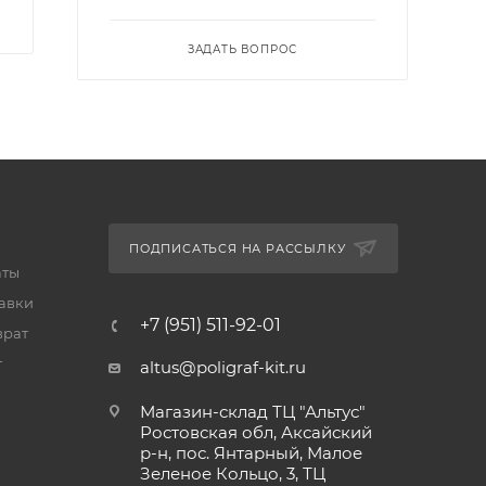
ЗАДАТЬ ВОПРОС
ПОДПИСАТЬСЯ НА РАССЫЛКУ
аты
тавки
+7 (951) 511-92-01
врат
т
altus@poligraf-kit.ru
Магазин-склад ТЦ "Альтус"
Ростовская обл, Аксайский
р-н, пос. Янтарный, Малое
Зеленое Кольцо, 3, ТЦ