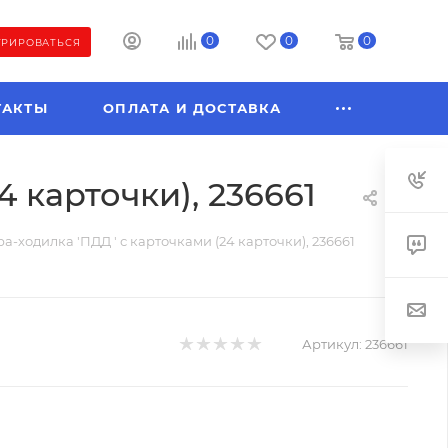
0
0
0
ТРИРОВАТЬСЯ
ТАКТЫ
ОПЛАТА И ДОСТАВКА
4 карточки), 236661
а-ходилка 'ПДД ' с карточками (24 карточки), 236661
Артикул:
236661