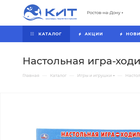
Ростов-на-Дону
КАТАЛОГ
АКЦИИ
НОВ
Настольная игра-ходил
—
—
—
Главная
Каталог
Игры и игрушки
Насто