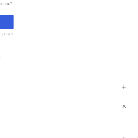
шевле?
утся с
о