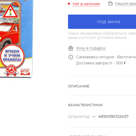
Нашли де
Нет в наличии
ПОД ЗАКАЗ
Наши менеджеры обязательно свяж
вами и уточнят условия заказа
Хочу в подарок
Самовывоз сегодня - бесплатн
Доставка завтра от - 300 ₽
ОПИСАНИЕ
ХАРАКТЕРИСТИКИ
ШтрихКод
—
4690590122457