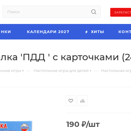
ЗАРЕГИС
ИНКИ
КАЛЕНДАРИ 2027
ХИТЫ
КОН
ка 'ПДД ' с карточками (2
—
—
льные игры
Настольные игры для детей
Настольная игр
190
₽
/шт