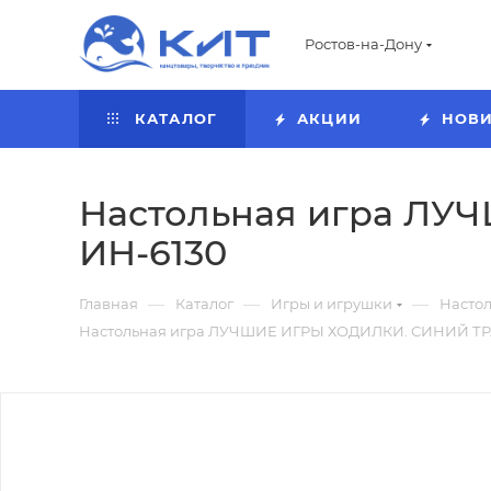
Ростов-на-Дону
КАТАЛОГ
АКЦИИ
НОВ
Настольная игра ЛУ
ИН-6130
—
—
—
Главная
Каталог
Игры и игрушки
Насто
Настольная игра ЛУЧШИЕ ИГРЫ ХОДИЛКИ. СИНИЙ ТРА