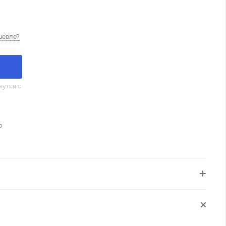
шевле?
утся с
о