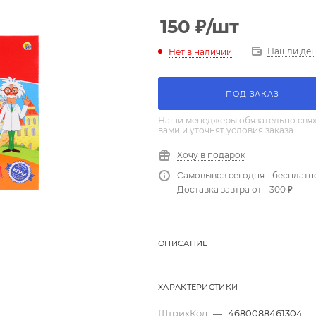
150
₽
/шт
Нашли де
Нет в наличии
ПОД ЗАКАЗ
Наши менеджеры обязательно свяж
вами и уточнят условия заказа
Хочу в подарок
Самовывоз сегодня - бесплатн
Доставка завтра от - 300 ₽
ОПИСАНИЕ
ХАРАКТЕРИСТИКИ
ШтрихКод
—
4680088461304