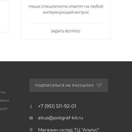
Наши специалисты ответят на любой
интересующий вопрос
ЗАДАТЬ ВОПРОС
ПОДПИСАТЬСЯ НА РАССЫЛКУ
аты
тавки
+7 (951) 511-92-01
врат
т
altus@poligraf-kit.ru
Магазин-склад ТЦ "Альтус"