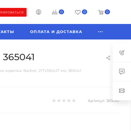
0
0
0
ТРИРОВАТЬСЯ
ТАКТЫ
ОПЛАТА И ДОСТАВКА
 365041
а-ходилка 'Barbie', 217х330х27 мм, 365041
Артикул:
365041