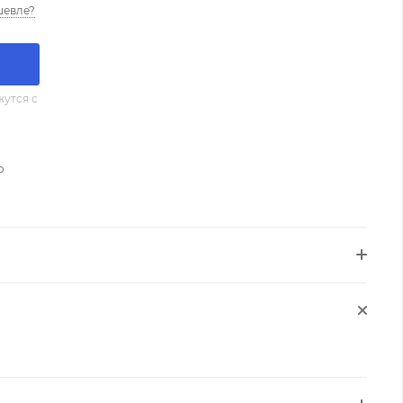
шевле?
утся с
о