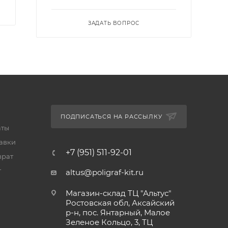
ЗАДАТЬ ВОПРОС
ПОДПИСАТЬСЯ НА РАССЫЛКУ
аты
тавки
+7 (951) 511-92-01
врат
т
altus@poligraf-kit.ru
Магазин-склад ТЦ "Альтус"
Ростовская обл, Аксайский
р-н, пос. Янтарный, Малое
Зеленое Кольцо, 3, ТЦ