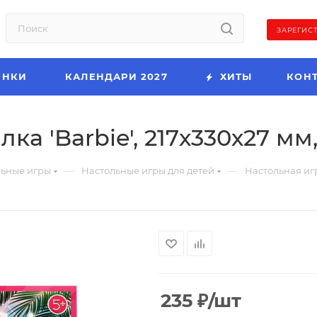
ЗАРЕГИС
ИНКИ
КАЛЕНДАРИ 2027
ХИТЫ
КОН
ка 'Barbie', 217х330х27 мм,
—
—
льные игры
Настольные игры для детей
Настольная игр
235
₽
/шт