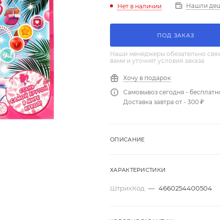
Нашли де
Нет в наличии
ПОД ЗАКАЗ
Наши менеджеры обязательно свяж
вами и уточнят условия заказа
Хочу в подарок
Самовывоз сегодня - бесплатн
Доставка завтра от - 300 ₽
ОПИСАНИЕ
ХАРАКТЕРИСТИКИ
ШтрихКод
—
4660254400504