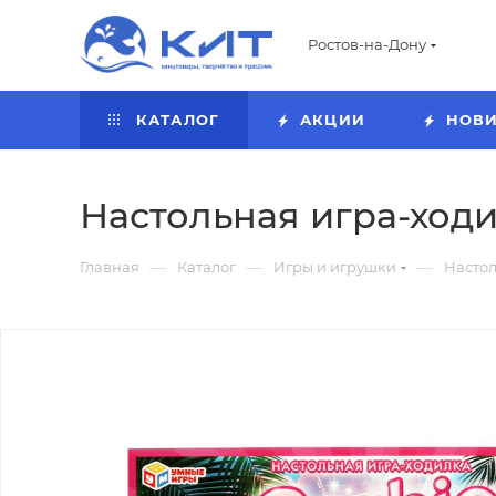
Ростов-на-Дону
КАТАЛОГ
АКЦИИ
НОВ
Настольная игра-ходил
—
—
—
Главная
Каталог
Игры и игрушки
Насто