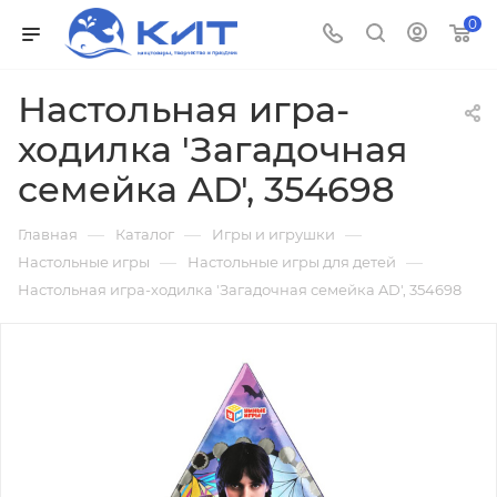
0
Настольная игра-
ходилка 'Загадочная
семейка AD', 354698
—
—
—
Главная
Каталог
Игры и игрушки
—
—
Настольные игры
Настольные игры для детей
Настольная игра-ходилка 'Загадочная семейка AD', 354698