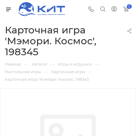
0
Карточная игра
'Мэмори. Космос',
198345
—
—
—
Главная
Каталог
Игры и игрушки
—
—
Настольные игры
Карточные игры
Карточная игра 'Мэмори. Космос', 198345