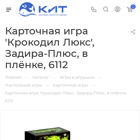
0
Карточная игра
'Крокодил Люкс',
Задира-Плюс, в
плёнке, 6112
—
—
—
Главная
Каталог
Игры и игрушки
—
—
Настольные игры
Карточные игры
Карточная игра 'Крокодил Люкс', Задира-Плюс, в плёнке,
6112