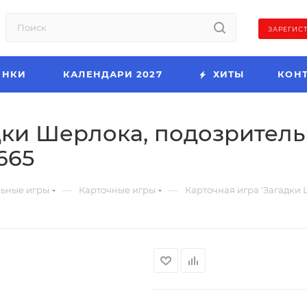
ЗАРЕГИС
ИНКИ
КАЛЕНДАРИ 2027
ХИТЫ
КОН
адки Шерлока, подозрител
665
—
—
льные игры
Карточные игры
Карточная игра 'Загадки 