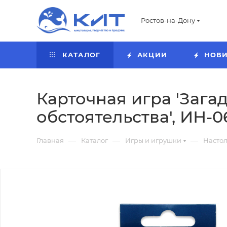
Ростов-на-Дону
КАТАЛОГ
АКЦИИ
НОВ
Карточная игра 'Заг
обстоятельства', ИН-0
—
—
—
Главная
Каталог
Игры и игрушки
Насто