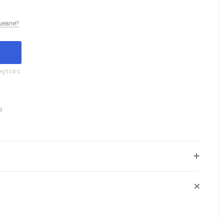
шевле?
утся с
о