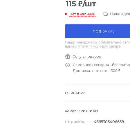
115
₽
/шт
Нашли де
Нет в наличии
ПОД ЗАКАЗ
Наши менеджеры обязательно свяж
вами и уточнят условия заказа
Хочу в подарок
Самовывоз сегодня - бесплатн
Доставка завтра от - 300 ₽
ОПИСАНИЕ
ХАРАКТЕРИСТИКИ
ШтрихКод
—
4665305406658