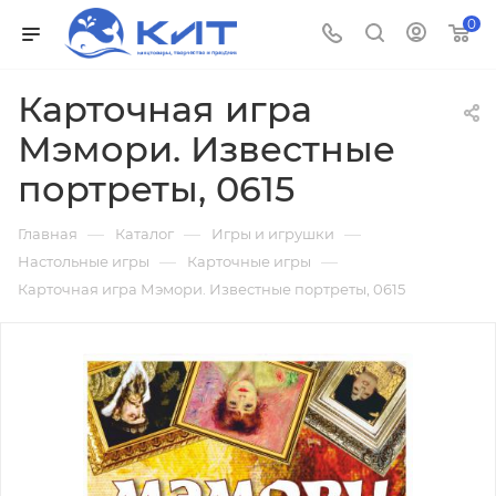
0
Карточная игра
Мэмори. Известные
портреты, 0615
—
—
—
Главная
Каталог
Игры и игрушки
—
—
Настольные игры
Карточные игры
Карточная игра Мэмори. Известные портреты, 0615