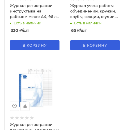
Журнал регистрации
Журнал учета работы
инструктажа на
объединений, кружки,
рабочем месте A4, 96 л,
клубы, секции, студии,
офсет 55-60 г;м², 90%
008907
Есть в наличии
Есть в наличии
белизна, 2056109
330
₽
/шт
65
₽
/шт
В КОРЗИНУ
В КОРЗИНУ
Журнал регистрации