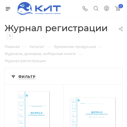
0
Журнал регистрации
5
—
—
—
Главная
Каталог
Бумажная продукция
—
Журналы, домовые, амбарные книги
Журнал регистрации
ФИЛЬТР