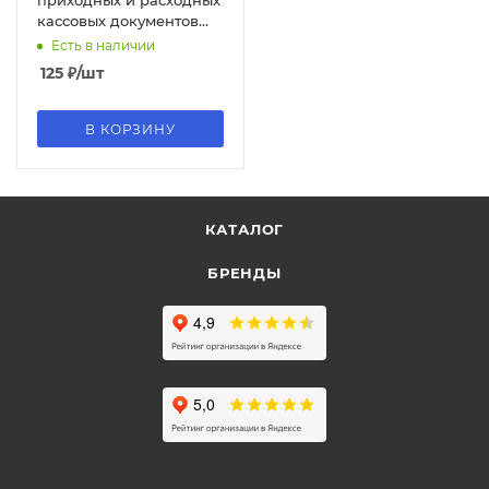
приходных и расходных
кассовых документов
48л, 007269
Есть в наличии
125
₽
/шт
В КОРЗИНУ
КАТАЛОГ
БРЕНДЫ