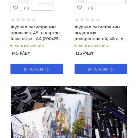
Журнал регистрации
Журнал регистрации
приказов, 48 л., картон,
выданных
блок офсет, А4 (200х290
доверенностей, 48 л. А4
мм), STAFF, 130079
Brauberg 130081
Есть в наличии
Есть в наличии
145
₽
/шт
135
₽
/шт
В КОРЗИНУ
В КОРЗИНУ