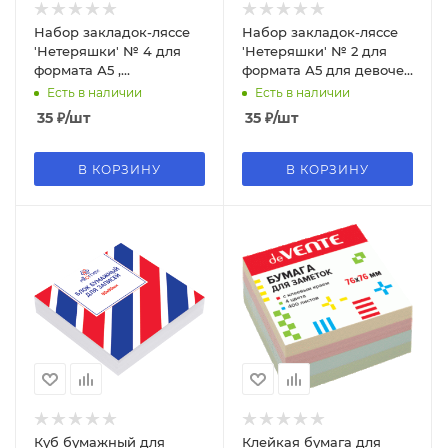
Набор закладок-ляссе
Набор закладок-ляссе
'Нетеряшки' № 4 для
'Нетеряшки' № 2 для
формата А5 ,
формата А5 для девочек
самоклеющиеся,
самоклеющиеся,
Есть в наличии
Есть в наличии
ассорти, 3А5-1-04
ассорти, 3А5-1-02
35
₽
/шт
35
₽
/шт
В КОРЗИНУ
В КОРЗИНУ
Куб бумажный для
Клейкая бумага для