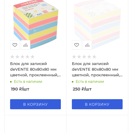
Блок для записей
Блок для записей
deVENTE 80x80x80 мм
deVENTE 80x80x80 мм
цветной, проклеенный,
цветной, проклеенный,
офсет 80 г;м² , 3цв, 11
офсет 80 г;м² , 3цв, 11
Есть в наличии
Есть в наличии
слоев, 2012205
слоев, 2012206
190
₽
/шт
250
₽
/шт
В КОРЗИНУ
В КОРЗИНУ