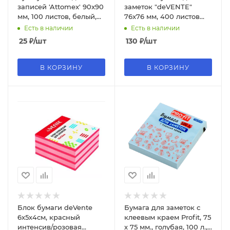
записей 'Attomex' 90x90
заметок "deVENTE"
мм, 100 листов, белый,
76x76 мм, 400 листов
проклеенный, 2012802
офсет 75 г/м², 4
Есть в наличии
Есть в наличии
пастельных цвета,
25
₽
/шт
130
₽
/шт
2010341
В КОРЗИНУ
В КОРЗИНУ
Блок бумаги deVente
Бумага для заметок с
6х5х4см, красный
клеевым краем Profit, 75
интенсив/розовая
х 75 мм., голубая, 100 л.,