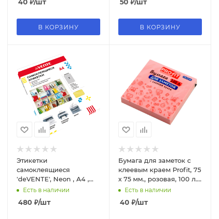
40
₽
/шт
50
₽
/шт
В КОРЗИНУ
В КОРЗИНУ
Этикетки
Бумага для заметок с
самоклеящиеся
клеевым краем Profit, 75
'deVENTE', Neon , А4 ,
х 75 мм., розовая, 100 л.,
желтые , 210х297мм , 50л,
3Б-5575
Есть в наличии
Есть в наличии
2060500
480
₽
/шт
40
₽
/шт