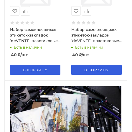
Набор самоклеящихся
Набор самоклеящихся
этикеток-закладок
этикеток-закладок
'deVENTE' пластиковые
'deVENTE' пластиковые
прозрачные, 2011453
прозрачные, 2011454
Есть в наличии
Есть в наличии
40
₽
/шт
40
₽
/шт
В КОРЗИНУ
В КОРЗИНУ