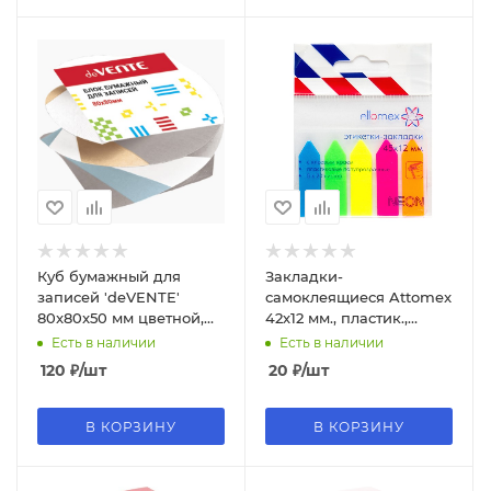
Куб бумажный для
Закладки-
записей 'deVENTE'
самоклеящиеся Attomex
80x80x50 мм цветной,
42х12 мм., пластик.,
проклеенный, 2012405
полупрозр., европодвес
Есть в наличии
Есть в наличии
2011700
120
₽
/шт
20
₽
/шт
В КОРЗИНУ
В КОРЗИНУ