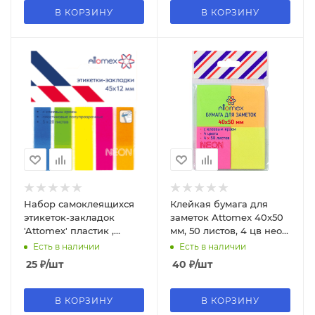
В КОРЗИНУ
В КОРЗИНУ
Набор самоклеящихся
Клейкая бумага для
этикеток-закладок
заметок Attomex 40x50
'Attomex' пластик ,
мм, 50 листов, 4 цв неон,
полупрозрачные 45x12
75г;м2, 2010200
Есть в наличии
Есть в наличии
мм , 5x20 л, 2011703
25
₽
/шт
40
₽
/шт
В КОРЗИНУ
В КОРЗИНУ