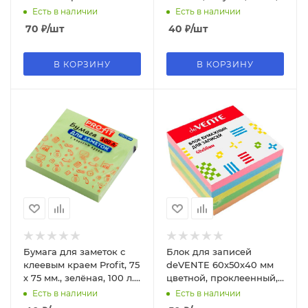
пастель, офсет, 2012211
3Б-5574
Есть в наличии
Есть в наличии
70
₽
/шт
40
₽
/шт
В КОРЗИНУ
В КОРЗИНУ
Бумага для заметок с
Блок для записей
клеевым краем Profit, 75
deVENTE 60x50x40 мм
х 75 мм., зелёная, 100 л.,
цветной, проклеенный,
3Б-5573
офсет 80 г;м² , 5цв, 10
Есть в наличии
Есть в наличии
слоев, 2012208