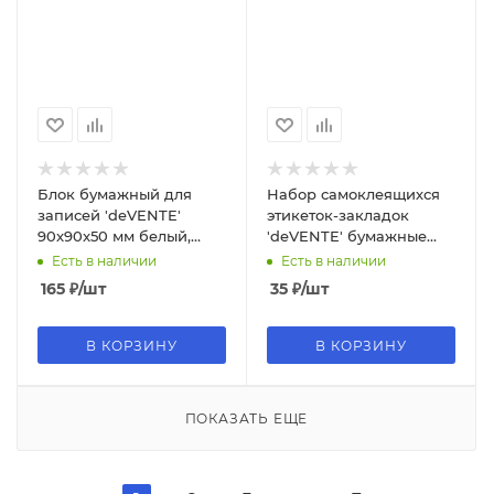
Блок бумажный для
Набор самоклеящихся
записей 'deVENTE'
этикеток-закладок
90x90x50 мм белый,
'deVENTE' бумажные
непроклеенный, офсет
50x12 мм, 4x100 листов,
Есть в наличии
Есть в наличии
100 г;м², 2013400
75 г;м², 2011301
165
₽
/шт
35
₽
/шт
В КОРЗИНУ
В КОРЗИНУ
ПОКАЗАТЬ ЕЩЕ