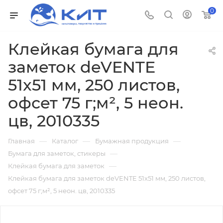
0
Клейкая бумага для
заметок deVENTE
51x51 мм, 250 листов,
офсет 75 г;м², 5 неон.
цв, 2010335
—
—
—
Главная
Каталог
Бумажная продукция
—
Бумага для заметок, стикеры
—
Клейкая бумага для заметок
Клейкая бумага для заметок deVENTE 51x51 мм, 250 листов,
офсет 75 г;м², 5 неон. цв, 2010335