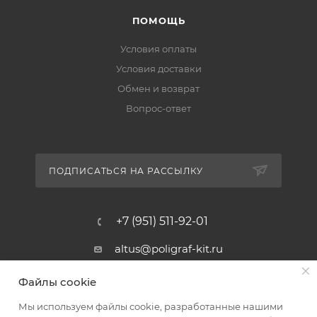
ПОМОЩЬ
Условия оплаты
Условия доставки
Обмен и возврат
Вопрос-ответ
ПОДПИСАТЬСЯ НА РАССЫЛКУ
+7 (951) 511-92-01
altus@poligraf-kit.ru
Магазин-склад ТЦ "Альтус"
Файлы cookie
Ростовская обл, Аксайский р-н,
пос. Янтарный, Малое Зеленое
Мы используем файлы cookie, разработанные нашими