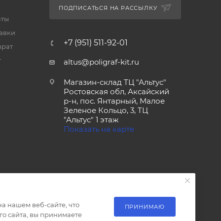
ПОДПИСАТЬСЯ НА РАССЫЛКУ
аты
тавки
+7 (951) 511-92-01
врат
т
altus@poligraf-kit.ru
Магазин-склад ТЦ "Альтус"
Ростовская обл, Аксайский
р-н, пос. Янтарный, Малое
Зеленое Кольцо, 3, ТЦ
"Альтус" 1 этаж
Показать на карте
а нашем веб-сайте, что
ПРИНИМАЮ
о сайта, вы принимаете