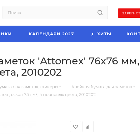
ЗАРЕГИС
ИНКИ
КАЛЕНДАРИ 2027
ХИТЫ
КОН
меток 'Attomex' 76x76 мм, 
ета, 2010202
—
умага для заметок, стикеры
Клейкая бумага для заметок
ов , офсет 75 г;м², 4 неоновых цвета, 2010202