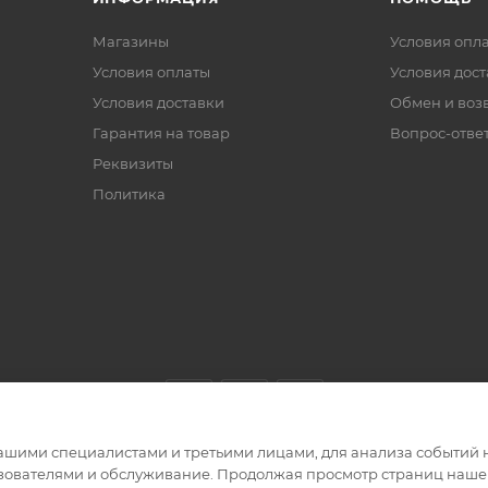
Магазины
Условия опл
Условия оплаты
Условия дос
Условия доставки
Обмен и воз
Гарантия на товар
Вопрос-отве
Реквизиты
Политика
ашими специалистами и третьими лицами, для анализа событий н
ьзователями и обслуживание. Продолжая просмотр страниц нашег