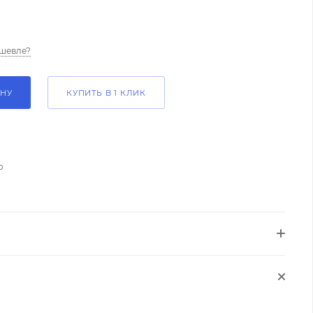
шевле?
ИНУ
КУПИТЬ В 1 КЛИК
о