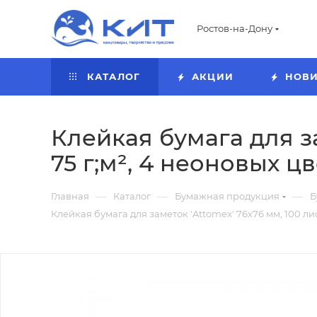
Ростов-на-Дону
КАТАЛОГ
АКЦИИ
НОВ
Клейкая бумага для за
75 г;м², 4 неоновых цв
—
—
—
Главная
Каталог
Бумажная продукция
Б
Клейкая бумага для заметок 'Attomex' 76x76 мм, 100 лист