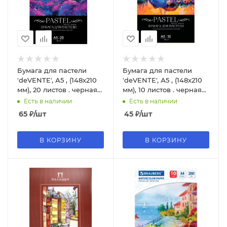
Бумага для пастели
Бумага для пастели
'deVENTE', А5 , (148х210
'deVENTE', А5 , (148х210
мм), 20 листов . черная
мм), 10 листов . черная
бумага, 2132907
бумага, 2132906
Есть в наличии
Есть в наличии
65
₽
/шт
45
₽
/шт
В КОРЗИНУ
В КОРЗИНУ