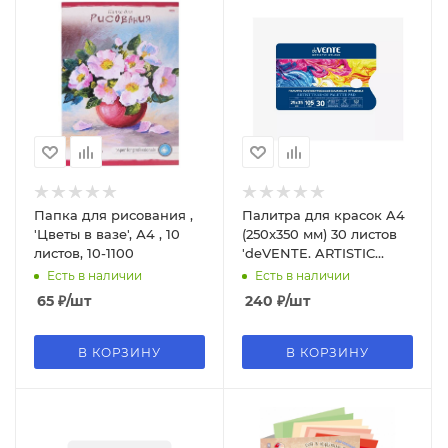
Папка для рисования ,
Палитра для красок A4
'Цветы в вазе', А4 , 10
(250x350 мм) 30 листов
листов, 10-1100
'deVENTE. ARTISTIC
STUDIO' бумага 105 г;м²,
Есть в наличии
Есть в наличии
8071308
65
₽
/шт
240
₽
/шт
В КОРЗИНУ
В КОРЗИНУ