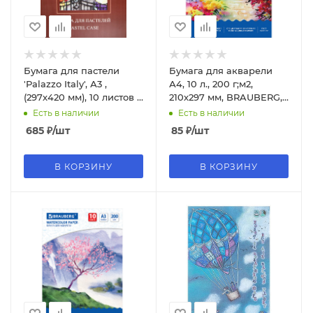
Бумага для пастели
Бумага для акварели
'Palazzo Italy', А3 ,
А4, 10 л., 200 г;м2,
(297х420 мм), 10 листов .
210х297 мм, BRAUBERG,
белая бумага, ППЗ-сл
'Южное побережье',
Есть в наличии
Есть в наличии
125225
685
₽
/шт
85
₽
/шт
В КОРЗИНУ
В КОРЗИНУ