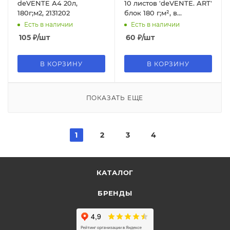
deVENTE А4 20л,
10 листов 'deVENTE. ART'
180г;м2, 2131202
блок 180 г;м², в
пластиковом пакете,
Есть в наличии
Есть в наличии
2131201
105
₽
/шт
60
₽
/шт
В КОРЗИНУ
В КОРЗИНУ
ПОКАЗАТЬ ЕЩЕ
1
2
3
4
КАТАЛОГ
БРЕНДЫ