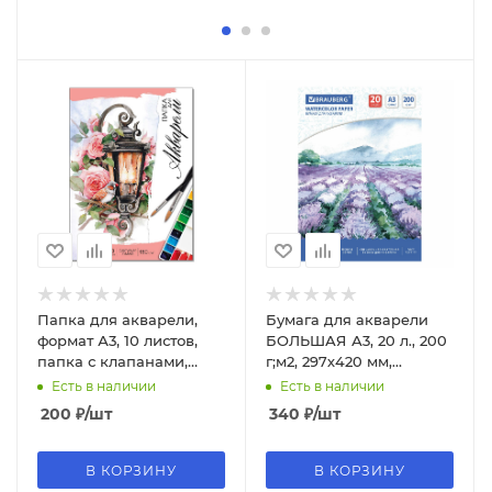
Папка для акварели,
Бумага для акварели
формат А3, 10 листов,
БОЛЬШАЯ А3, 20 л., 200
папка с клапанами,
г;м2, 297х420 мм,
62820
BRAUBERG, 'Долина',
Есть в наличии
Есть в наличии
122908
200
₽
/шт
340
₽
/шт
В КОРЗИНУ
В КОРЗИНУ