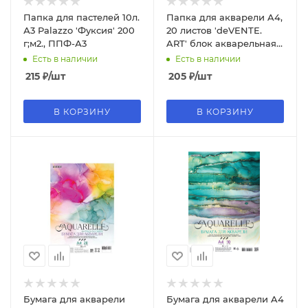
Папка для пастелей 10л.
Папка для акварели A4,
А3 Palazzo 'Фуксия' 200
20 листов 'deVENTE.
г;м2., ППФ-А3
ART' блок акварельная
бумага 270 г;м² , 2131402
Есть в наличии
Есть в наличии
215
₽
/шт
205
₽
/шт
В КОРЗИНУ
В КОРЗИНУ
Бумага для акварели
Бумага для акварели A4