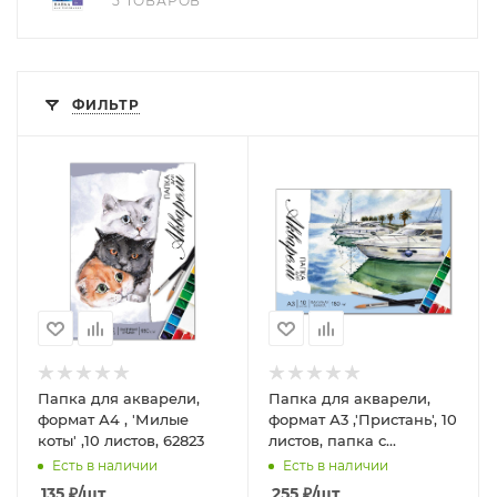
5 ТОВАРОВ
ФИЛЬТР
Папка для акварели,
Папка для акварели,
формат А4 , 'Милые
формат А3 ,'Пристань', 10
коты' ,10 листов, 62823
листов, папка с
клапанами, 62818
Есть в наличии
Есть в наличии
135
₽
/шт
255
₽
/шт