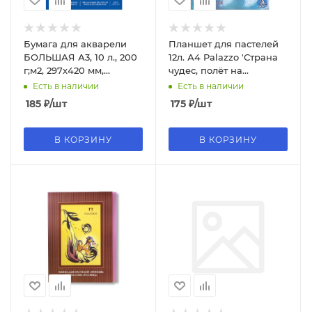
Бумага для акварели
Планшет для пастелей
БОЛЬШАЯ А3, 10 л., 200
12л. А4 Palazzo 'Страна
г;м2, 297х420 мм,
чудес, полёт на
BRAUBERG, 125224
воздушном шаре', 3 цв.,
Есть в наличии
Есть в наличии
ПЛ-1905
185
₽
/шт
175
₽
/шт
В КОРЗИНУ
В КОРЗИНУ