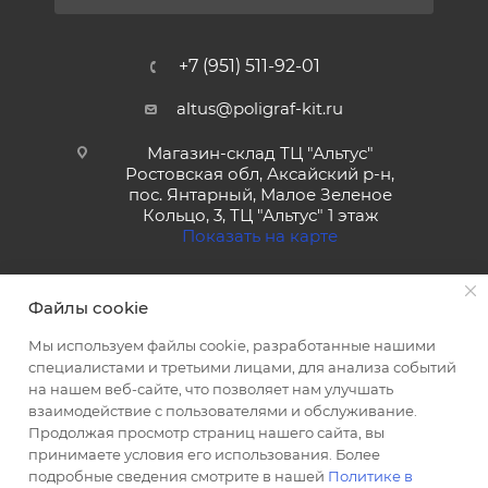
+7 (951) 511-92-01
altus@poligraf-kit.ru
Магазин-склад ТЦ "Альтус"
Ростовская обл, Аксайский р-н,
пос. Янтарный, Малое Зеленое
Кольцо, 3, ТЦ "Альтус" 1 этаж
Показать на карте
Файлы cookie
Мы используем файлы cookie, разработанные нашими
специалистами и третьими лицами, для анализа событий
на нашем веб-сайте, что позволяет нам улучшать
2026 © Полиграф кит - интернет-магазин
взаимодействие с пользователями и обслуживание.
Продолжая просмотр страниц нашего сайта, вы
принимаете условия его использования. Более
подробные сведения смотрите в нашей
Политике в