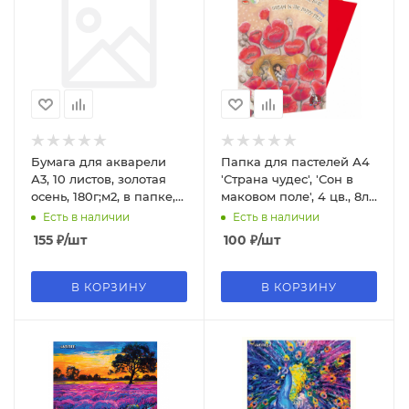
Бумага для акварели
Папка для пастелей А4
А3, 10 листов, золотая
'Страна чудес', 'Сон в
осень, 180г;м2, в папке,
маковом поле', 4 цв., 8л.,
06686
П-1686
Есть в наличии
Есть в наличии
155
₽
/шт
100
₽
/шт
В КОРЗИНУ
В КОРЗИНУ